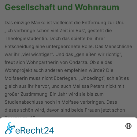
Gesellschaft und Wohnraum
Das einzige Manko ist vielleicht die Entfernung zur Uni.
„Ich verbringe schon viel Zeit im Bus“, gesteht die
Theologiestudentin. Doch das spielte bei ihrer
Entscheidung eine untergeordnete Rolle. Das Menschliche
war ihr „viel wichtiger“. Und das „genießen wir richtig“,
freut sich Wohnpartnerin von Ondarza. Ob sie das
Wohnprojekt auch anderen empfehlen würde? Die
Molfseerin muss nicht überlegen. „Unbedingt“, schießt es
gleich aus ihr hervor, und auch Melissa Peters nickt mit
großer Zustimmung. Ein Jahr wird sie bis zum
Studienabschluss noch in Molfsee verbringen. Dass
dieses schön wird, davon sind beide Frauen jetzt schon
überzeugt.
AB