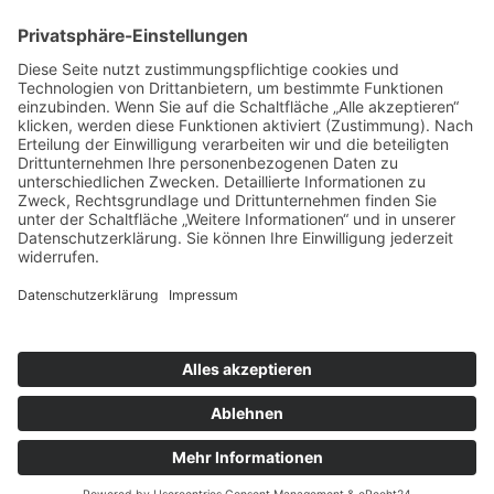
ÜBER UNS
KIEL LOKAL
Carsten Frahm Verlag, Inhaber Carsten Frahm
Alte Eichen 1
24113 Kiel
Telefon: 0431/ 26 09 32 40
Kontaktieren Sie uns:
redaktion@kiellokal.de
Kontakt
Impressum
Datenschutz
Realisierung: brünger.media