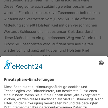
Darstellung stets liefen, am Ende erfolgreich waren.
Dieser Weg sollte auch zukünftig weiter beschritten
werden. Für diese konstruktive Zusammenarbeit danken
wir auch den Vertretern vom ‚Block 501‘.“Die offizielle
Mitteilung schließt Holstein Kiel mit den versöhnlichen
Worten: „Schlussendlich ist es unser Ziel, dass durch
diese Maßnahmen ein gemeinsamer Weg von Verein und
‚Block 501‘ beschritten wird, auf dem sich alle Seiten
wieder voll und ganz auf Fußball und Holstein Kiel
konzentrieren können.“ CV