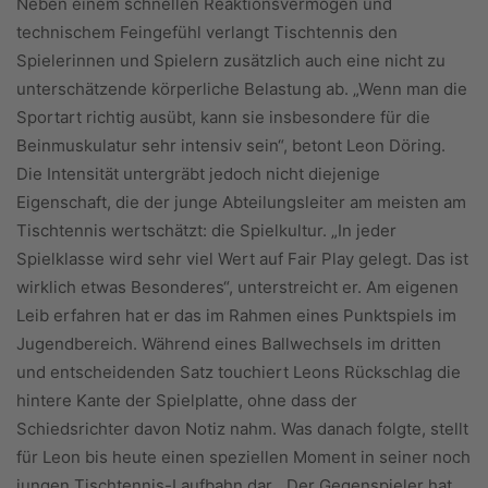
Neben einem schnellen Reaktionsvermögen und
technischem Feingefühl verlangt Tischtennis den
Spielerinnen und Spielern zusätzlich auch eine nicht zu
unterschätzende körperliche Belastung ab. „Wenn man die
Sportart richtig ausübt, kann sie insbesondere für die
Beinmuskulatur sehr intensiv sein“, betont Leon Döring.
Die Intensität untergräbt jedoch nicht diejenige
Eigenschaft, die der junge Abteilungsleiter am meisten am
Tischtennis wertschätzt: die Spielkultur. „In jeder
Spielklasse wird sehr viel Wert auf Fair Play gelegt. Das ist
wirklich etwas Besonderes“, unterstreicht er. Am eigenen
Leib erfahren hat er das im Rahmen eines Punktspiels im
Jugendbereich. Während eines Ballwechsels im dritten
und entscheidenden Satz touchiert Leons Rückschlag die
hintere Kante der Spielplatte, ohne dass der
Schiedsrichter davon Notiz nahm. Was danach folgte, stellt
für Leon bis heute einen speziellen Moment in seiner noch
jungen Tischtennis-Laufbahn dar. „Der Gegenspieler hat