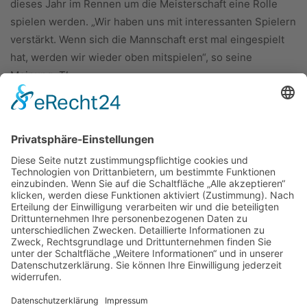
dieses Jahr im Rennen um die Meisterschaft eine Rolle
spielen werden. „Wir haben uns mit interessanten Spielern
verstärkt. Wenn sich die Mannschaft erst mal eingespielt
hat, werden wir wieder oben mitspielen“, so seine
Meinung.
TI
ÜBER UNS
KIEL LOKAL
Carsten Frahm Verlag, Inhaber Carsten Frahm
Alte Eichen 1
24113 Kiel