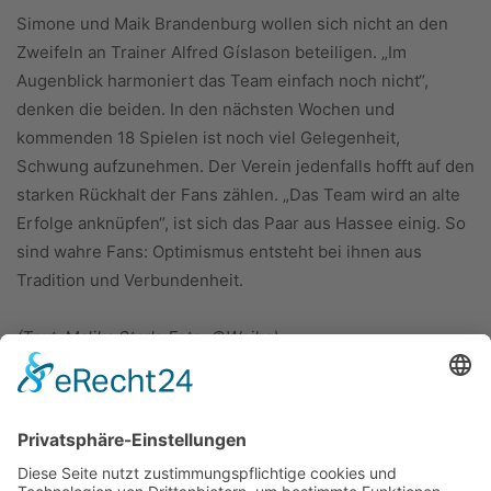
Simone und Maik Brandenburg wollen sich nicht an den
Zweifeln an Trainer Alfred Gíslason beteiligen. „Im
Augenblick harmoniert das Team einfach noch nicht“,
denken die beiden. In den nächsten Wochen und
kommenden 18 Spielen ist noch viel Gelegenheit,
Schwung aufzunehmen. Der Verein jedenfalls hofft auf den
starken Rückhalt der Fans zählen. „Das Team wird an alte
Erfolge anknüpfen“, ist sich das Paar aus Hassee einig. So
sind wahre Fans: Optimismus entsteht bei ihnen aus
Tradition und Verbundenheit.
(Text: Malika Stark; Foto: ©Weihs)