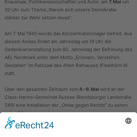
Kraushaar, Politikwissenschaftler und Autor, am
7. Mai
um
20 Uhr zum Thema „Warum sich unsere Demokratie
stärker zur Wehr setzen muss“.
Am 7. Mai 1945 wurde das Konzentrationslager befreit. Aus
diesem Anlass findet am Jahrestag um 19 Uhr die
Gedenkveranstaltung zum 80. Jahrestag der Befreiung des
AEL Nordmark unter dem Motto „Erinnern. Verstehen.
Gestalten“ im Ratssaal des Alten Rathauses (Fleethörn 9)
statt.
Über den gesamten Zeitraum vom
4.–8. Mai
wird an der
Claus-Harms-Gemeinde Russee (Rendsburger Landstraße
389) eine Installation der „Omas gegen Rechts“ zu sehen
sein.
JM