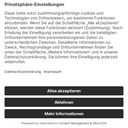
ÜBER UNS
KIEL LOKAL
Carsten Frahm Verlag, Inhaber Carsten Frahm
Alte Eichen 1
24113 Kiel
Telefon: 0431/ 26 09 32 40
Kontaktieren Sie uns:
redaktion@kiellokal.de
Kontakt
Impressum
Datenschutz
Realisierung: brünger.media