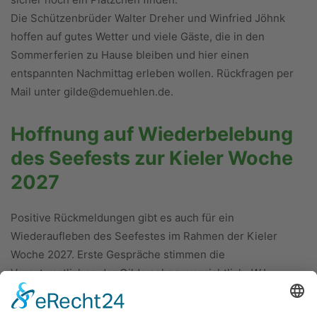
Die Schützenbrüder Walter Dreher und Winfried Jöhnk
hoffen auf gutes Wetter und viele Gäste, die in den
Sommerferien zu Hause bleiben und hier einen
entspannten Nachmittag erleben wollen. Rückfragen per
Mail unter gilde@demuehlen.de.
Hoffnung auf Wiederbelebung
des Seefests zur Kieler Woche
2027
Positive Rückmeldungen gibt es auch für ein
Wiederaufleben des Seefestes im Rahmen der Kieler
Woche 2027. Erste Gespräche stimmen die
Verantwortlichen der Gilde sehr zuversichtlich.
WJ