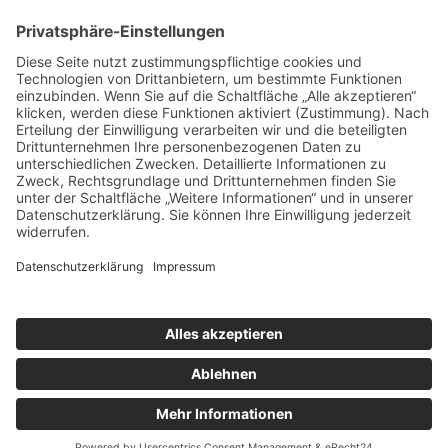
ÜBER UNS
KIEL LOKAL
Carsten Frahm Verlag, Inhaber Carsten Frahm
Alte Eichen 1
24113 Kiel
Telefon: 0431/ 26 09 32 40
Kontaktieren Sie uns:
redaktion@kiellokal.de
Kontakt
Impressum
Datenschutz
Realisierung: brünger.media