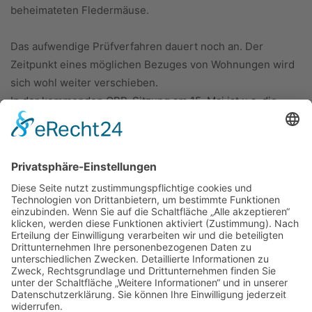
beheimateten Fledermäuse.
Das aufwendige Prüfverfahren dauert noch an. Der
Zeitpunkt eines möglichen Bezuges von Wohnungen wird
sich wohl weiter verschieben.
In der kommenden OBR-Sitzung am 15. Mai ist u.a. die
Grömmstiftung auf der Tagesordnung.
(Text & Foto: ©Jöhnk)
ÜBER UNS
KIEL LOKAL
Carsten Frahm Verlag, Inhaber Carsten Frahm