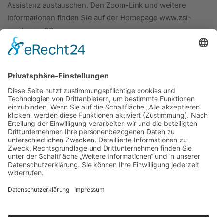
Assistenz austauschen. Den Zoom-Link und weitere
Informationen finden Sie auf der Homepage www.zsl-
nord.com.
PS
ÜBER UNS
KIEL LOKAL
Carsten Frahm Verlag, Inhaber Carsten Frahm
Alte Eichen 1
24113 Kiel
Telefon: 0431/ 26 09 32 40
Kontaktieren Sie uns:
redaktion@kiellokal.de