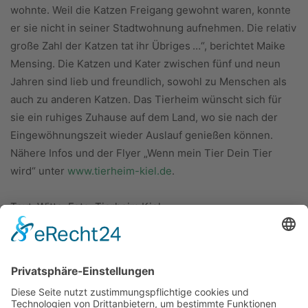
wohnte. Weil die Katzen Freigang gewohnt waren, konnte
er sie nicht in seiner Stadtwohnung aufnehmen. Die relativ
große Zahl der Katzen tat ihr Übriges …“, berichtet Maike
Mensing. Die Katzen und Kater zwischen fünf und neun
Jahren sind lieb und freundlich, sowohl zu Menschen als
auch zu anderen Katzen. Das Tierheim wünscht sich für
sie ein ruhiges Zuhause auf dem Land, wo sie nach der
Eingewöhnungszeit wieder Auslauf genießen können.
Nähere Infos und der Flyer „Wenn mein Tier Dein Tier
wird“ unter
www.tierheim-kiel.de
.
Text: Witte; Foto: Tierheim Kiel