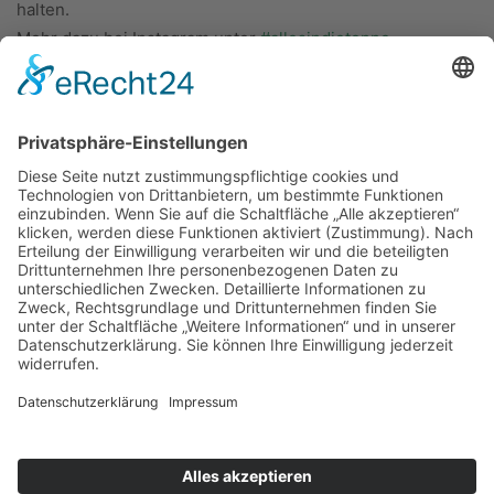
halten.
Mehr dazu bei Instagram unter
#allesindietonne
.
ÜBER UNS
KIEL LOKAL
Carsten Frahm Verlag, Inhaber Carsten Frahm
Alte Eichen 1
24113 Kiel
Telefon: 0431/ 26 09 32 40
Kontaktieren Sie uns:
redaktion@kiellokal.de