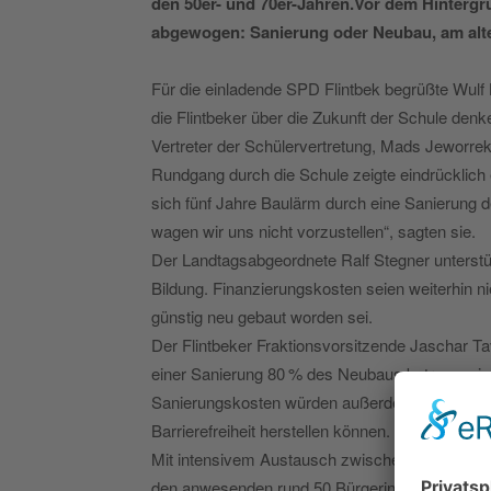
den 50er- und 70er-Jahren.Vor dem Hintergr
abgewogen: Sanierung oder Neubau, am alt
Für die einladende SPD Flintbek begrüßte Wulf 
die Flintbeker über die Zukunft der Schule denk
Vertreter der Schülervertretung, Mads Jeworrek
Rundgang durch die Schule zeigte eindrücklich
sich fünf Jahre Baulärm durch eine Sanierung 
wagen wir uns nicht vorzustellen“, sagten sie.
Der Landtagsabgeordnete Ralf Stegner unterstüt
Bildung. Finanzierungskosten seien weiterhin n
günstig neu gebaut worden sei.
Der Flintbeker Fraktionsvorsitzende Jaschar 
einer Sanierung 80 % des Neubaus betragen, ist si
Sanierungskosten würden außerdem weder Kapa
Barrierefreiheit herstellen können. Von Moderni
Mit intensivem Austausch zwischen Ralf Stegner
den anwesenden rund 50 Bürgerinnen und Bürg