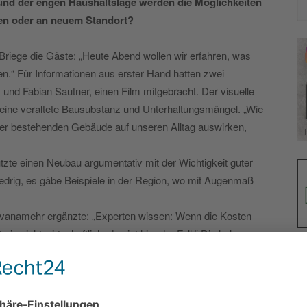
und der engen Haushaltslage werden die Möglichkeiten
en oder an neuem Standort?
Briege die Gäste: „Heute Abend wollen wir erfahren, was
en.“ Für Informationen aus erster Hand hatten zwei
 und Fabian Sautner, einen Film mitgebracht. Der visuelle
 eine veraltete Bausubstanz und Unterhaltungsmängel. „Wie
der bestehenden Gebäude auf unseren Alltag auswirken,
zte einen Neubau argumentativ mit der Wichtigkeit guter
iedrig, es gäbe Beispiele in der Region, wo mit Augenmaß
Tavanamehr ergänzte: „Experten wissen: Wenn die Kosten
e nicht wirtschaftlich, das ist hier der Fall.“ Die hohen
zitätsprobleme lösen noch am aktuellen Standort
tät der gesamten Infrastruktur ganz zu schweigen.
, Flintbeker SPD-Mitgliedern, den Schülervertretern und
ern ging der Abend zu Ende. MS