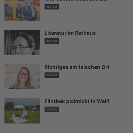
KULTUR
Literatur im Rathaus
KULTUR
Richtiges am falschen Ort
KULTUR
Flintbek picknickt in Weiß
KULTUR