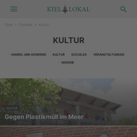
Start
Flintbek
Kultur
KULTUR
HANDEL UND GEWERBE
KULTUR
SOZIALES
VERANSTALTUNGEN
VEREINE
KULTUR
Gegen Plastikmüll im Meer