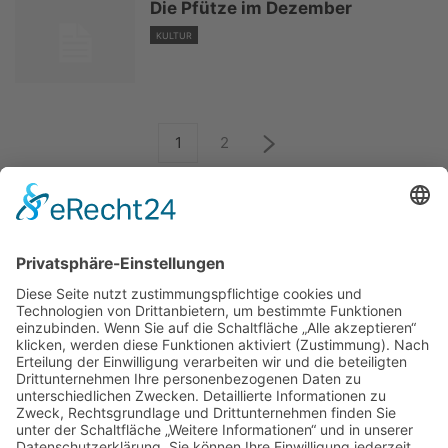
Die Pfütze im Dezember
KULTUR
1
2
ÜBER UNS
KIEL LOKAL