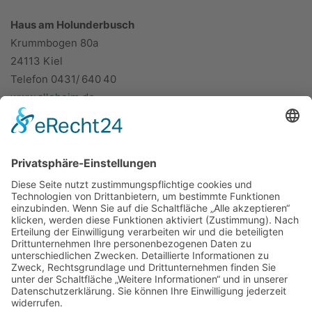
Haus am Holunderbusch
Krummbogen 80a
24113 Kiel
Telefon 0431/ 640 40
www.alloheim.de
ÜBER UNS
KIEL LOKAL
Carsten Frahm Verlag, Inhaber Carsten Frahm
Alte Eichen 1