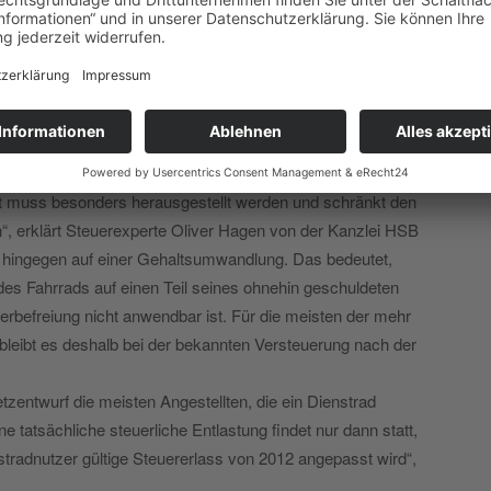
gekündigte Steuerbefreiung soll umweltfreundliches
 honorieren.
Dienstfahrrädern möchte der Bundestag umweltfreundliche
och sollten Interessierte genau prüfen, ob sie zu den
 genießen nur Nutzer, deren Arbeitgeber das Dienstrad
ohn“ (Neufassung § 37 Nr. 3 EStG) übernimmt. „Das
eit muss besonders herausgestellt werden und schränkt den
n“, erklärt Steuerexperte Oliver Hagen von der Kanzlei HSB
n hingegen auf einer Gehaltsumwandlung. Das bedeutet,
des Fahrrads auf einen Teil seines ohnehin geschuldeten
erbefreiung nicht anwendbar ist. Für die meisten der mehr
bleibt es deshalb bei der bekannten Versteuerung nach der
etzentwurf die meisten Angestellten, die ein Dienstrad
e tatsächliche steuerliche Entlastung findet nur dann statt,
tradnutzer gültige Steuererlass von 2012 angepasst wird“,