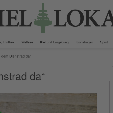
, Flintbek
Wellsee
Kiel und Umgebung
Kronshagen
Sport
Kiellokal
t dem Dienstrad da“
nstrad da“