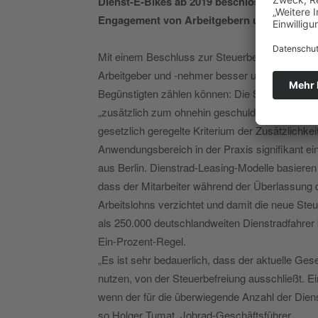
Dienst‐E‐Bikes ab 2019 beschlossen. Die an
Engagement von Arbeitgebern und -nehmern
Mit einem Beschluss zur Steuerbefreiung von 
Arbeitgeber und -nehmer besser unterstützen. D
Begünstigten zählen können: Die Steuerfreiheit
„zusätzlich zum ohnehin geschuldeten Arbeitsl
gesetzlich geregelte Kriterium der Zusätzlichk
Anwendungsbereich in der Praxis signifikant ei
aus Berlin. Dienstrad‐Leasing‐Modelle basiere
dass der Mitarbeiter während der Überlassung 
Arbeitslohns verzichtet und damit die neue Steu
als 250.000 deutschlandweiten Dienstradfahrer 
Ein‐Prozent‐Regel.
„Es ist sehr bedauerlich, dass der aktuelle Ges
nutzen, von der Steuerbefreiung ausschließt. Ein
wenn der für die überwiegende Anzahl der Diens
so Holger Tumat, Jobrad-Geschäftsführer.