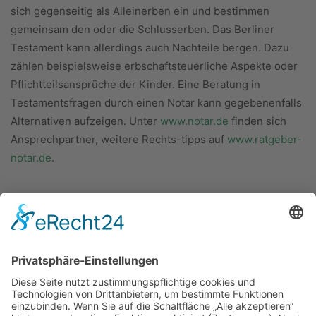
sich gegenseitig als Alleinerben ein und bestimmen
gemeinsam den oder die Schlusserben. Das Berliner
Testament kann allerdings auch Nachteile bergen. Dazu
zählen beispielsweise erbschaftsteuerliche Aspekte oder
Pflichtteilsansprüche der Kinder. Eine Beratung in
Testamentsfragen durch einen Notar kann gegebenenfalls
Alternativen aufzeigen. Unter
www.notar.de
finden sich
Ansprechpartner, weitere Rechts-tipps auf
www.ratgeber-
notar.de
.