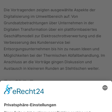
Die Vortragenden zeigten ausgewählte Aspekte der
Digitalisierung im Umweltbereich auf: Von
Grundsatzbetrachtungen über Unternehmen in der
Digitalen Transformation über ein plattformbasiertes
Geschäftsmodell zur Elektroschrottverwertung und die
Verbesserung des Kundenservice bei
Entsorgungsunternehmen bis hin zu neuen Ideen und
Möglichkeiten bei der Thermischen Abfallbehandlung. Im
Anschluss an die Vorträge gingen Diskussion und
Austausch in kleineren Runden an Stehtischen weiter.
(Foto: ©Sellhoff)