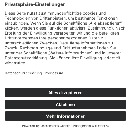
ÜBER UNS
KIEL LOKAL
Carsten Frahm Verlag, Inhaber Carsten Frahm
Alte Eichen 1
24113 Kiel
Telefon: 0431/ 26 09 32 40
Kontaktieren Sie uns:
redaktion@kiellokal.de
Kontakt
Impressum
Datenschutz
Realisierung: brünger.media