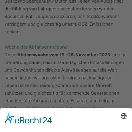
Besitzens überdenken? Durch das Teilen von Autos oder
die Bildung von Fahrgemeinschaften können wir den
Bedarf an Fahrzeugen reduzieren, den Straßenverkehr
verringern und gleichzeitig unsere CO2-Emissionen
senken.
Woche der Abfallvermeidung
Diese
Aktionswoche vom 18.–26. November 2023
ist eine
Erinnerung daran, dass unsere täglichen Entscheidungen
und Gewohnheiten direkte Auswirkungen auf die Welt
haben. Indem wir uns aktiv für einen nachhaltigeren
Lebensstil entscheiden, können wir unsere Umwelt
schützen und gleichzeitig für kommende Generationen
eine bessere Zukunft schaffen. Es beginnt mit einem
Kleidungsstück, einem Kauf. Es beginnt mit uns.