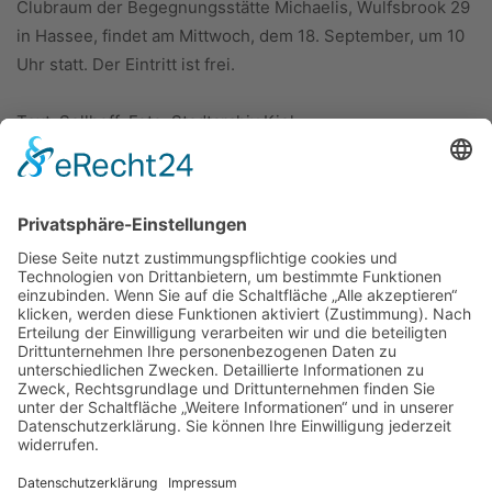
Clubraum der Begegnungsstätte Michaelis, Wulfsbrook 29
in Hassee, findet am Mittwoch, dem 18. September, um 10
Uhr statt. Der Eintritt ist frei.
Text: Sellhoff; Foto: Stadtarchiv Kiel
ÜBER UNS
KIEL LOKAL
Carsten Frahm Verlag, Inhaber Carsten Frahm
Alte Eichen 1
24113 Kiel