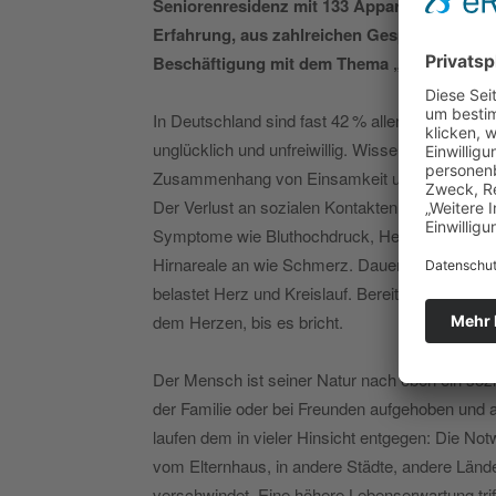
Seniorenresidenz mit 133 Appartements und 
Erfahrung, aus zahlreichen Gesprächen mit
Beschäftigung mit dem Thema „Einsamkeit“ e
In Deutschland sind fast 42 % aller Haushalte 
unglücklich und unfreiwillig. Wissenschaftlich un
Zusammenhang von Einsamkeit und der Zunahm
Der Verlust an sozialen Kontakten, an Kommunika
Symptome wie Bluthochdruck, Herzschwäche ver
Hirnareale an wie Schmerz. Dauerhaft unter Ein
belastet Herz und Kreislauf. Bereits Shakespear
dem Herzen, bis es bricht.
Der Mensch ist seiner Natur nach eben ein sozi
der Familie oder bei Freunden aufgehoben und a
laufen dem in vieler Hinsicht entgegen: Die Notwe
vom Elternhaus, in andere Städte, andere Länder
verschwindet. Eine höhere Lebenserwartung trifft 