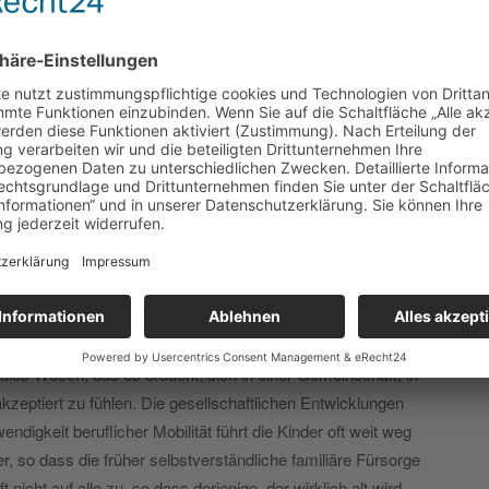
36 Einzelpflegezimmern. Aus ihrer langjährigen
 Interessenten, Angehörigen und Bewohnern und der
ntstand die Idee zu dieser Betrachtung.
Einpersonenhaushalte – gewünscht, gewollt, aber auch
tersucht und bewiesen ist mittlerweile ein klarer
e psychischer Erkrankungen wie etwa Depressionen.
tion ist oft nachweislich auch für eher körperliche
antwortlich. Soziale Abweisung spricht dieselben
samkeit zu leiden, erhöht den Stresspegel erheblich,
e schreibt: Der Kummer, der nicht spricht, nagt leise an
ales Wesen, das es braucht, sich in einer Gemeinschaft, in
kzeptiert zu fühlen. Die gesellschaftlichen Entwicklungen
ndigkeit beruflicher Mobilität führt die Kinder oft weit weg
, so dass die früher selbstverständliche familiäre Fürsorge
nicht auf alle zu, so dass derjenige, der wirklich alt wird,