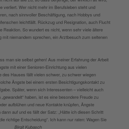
verliert. Wer nicht mehr im Berufsleben steht und
ieren, nach sinnvoller Beschäftigung, nach Hobbys und
enschen leichtfällt. Rückzug und Resignation, auch Flucht
e Reaktion. So wundert es nicht, wenn sehr viele ältere
ng mit niemandem sprechen, ein Arztbesuch zum seltenen
ss man sie selbst gehen! Aus meiner Erfahrung der Arbeit
ste mit einer Senioren-Einrichtung aus vielen
e des Hauses fällt vielen schwer, zu schwer wiegen
Solche Ängste bei einem ersten Besichtigungskontakt zu
fgabe. Später, wenn sich Interessenten – vielleicht auch
gewandelt“ haben, ist es eine besondere Freude zu
eder aufblühen und neue Kontakte knüpfen, Ängste
ann auf und es fällt der Satz: „Hätte ich diesen Schritt
e richtige Entscheidung“. Ich kann nur raten: Wagen Sie
en!
Birgit Kubasch