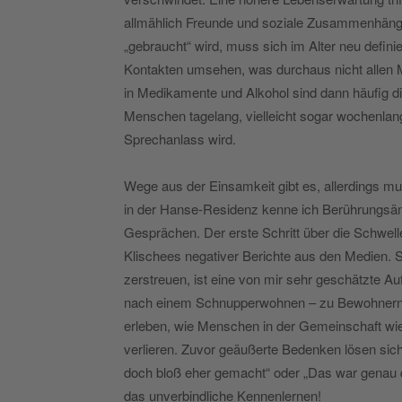
allmählich Freunde und soziale Zusammenhänge 
„gebraucht“ wird, muss sich im Alter neu defin
Kontakten umsehen, was durchaus nicht allen M
in Medikamente und Alkohol sind dann häufig di
Menschen tagelang, vielleicht sogar wochenla
Sprechanlass wird.
Wege aus der Einsamkeit gibt es, allerdings mu
in der Hanse-Residenz kenne ich Berührungsäng
Gesprächen. Der erste Schritt über die Schwell
Klischees negativer Berichte aus den Medien. 
zerstreuen, ist eine von mir sehr geschätzte Au
nach einem Schnupperwohnen – zu Bewohnern „
erleben, wie Menschen in der Gemeinschaft wi
verlieren. Zuvor geäußerte Bedenken lösen sich d
doch bloß eher gemacht“ oder „Das war genau di
das unverbindliche Kennenlern