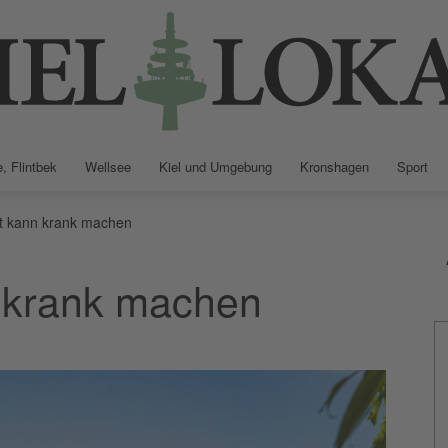
, Flintbek
Wellsee
Kiel und Umgebung
Kronshagen
Sport
Kiellokal
t kann krank machen
 krank machen