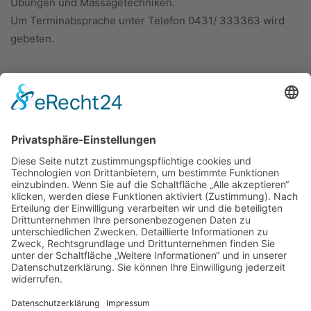
Übungen und Massagetechniken.
Um Terminabsprache unter Telefon 0431/ 333363 wird
gebeten.
ÜBER UNS
KIEL LOKAL
Carsten Frahm Verlag, Inhaber Carsten Frahm
Alte Eichen 1
24113 Kiel