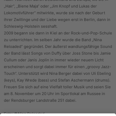
„Hair“, „Biene Maja“ oder „Jim Knopf und Lukas der
Lokomotivführer“ mitwirkte, wurde sie nach der Geburt
ihrer Zwillinge und der Liebe wegen erst in Berlin, dann in
Schleswig-Holstein sesshaft.
2009 begann sie dann in Kiel an der Rock-und-Pop-Schule
zu unterrichten. Im selben Jahr wurde die Band „Nina
Reloaded“ gegründet. Der äußerst wandlungsfähige Sound
der Band lässt Songs von Duffy über Joss Stone bis Jamie
Cullum oder Janis Joplin in immer wieder neuem Licht
erscheinen und sorgt dabei immer für einen „groovy Jazz-
Touch“. Unterstützt wird Nina Berger dabei von Uli Ebeling
(keys), Kay Wrede (bass) und Stefan Aschermann (drums).
Freuen Sie sich auf eine Vielfalt toller Musik und seien Sie
am 8. November um 20 Uhr im Sportlokal am Russee in
der Rendsburger Landstraße 251 dabei.
Foto: ©
Nina Reloaded