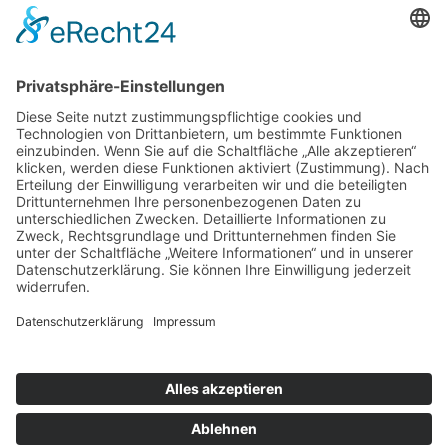
ÜBER UNS
KIEL LOKAL
Carsten Frahm Verlag, Inhaber Carsten Frahm
Alte Eichen 1
24113 Kiel
Telefon: 0431/ 26 09 32 40
Kontaktieren Sie uns:
redaktion@kiellokal.de
Kontakt
Impressum
Datenschutz