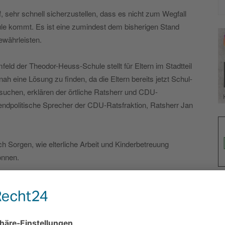
, sehr schnell sicherzustellen, dass es nicht zum Wegfall
le kommt. Es ist eine zumindest dem bisherigen Stand
ewährleisten.
feld der Theodor-Heuss-Schule stellt für Eltern im Stadtteil
ah eine Lösung zu finden, da die Eltern bereits jetzt Schul-
 suchen, erklären der örtliche Ratsherr und CDU-
endpolitische Sprecher der CDU-Ratsfraktion, Ratsherr Jan
h Sorgen, wie elterliche Arbeit und Kinderbetreuung
önnen.
 Kruber und Wohlfarth das Vorgehen der Verwaltung:
bekannt, dass eine komplette Hortgruppe mit 20 Kindern
heodor-Heuss-Schule in den bisherigen Räumen im