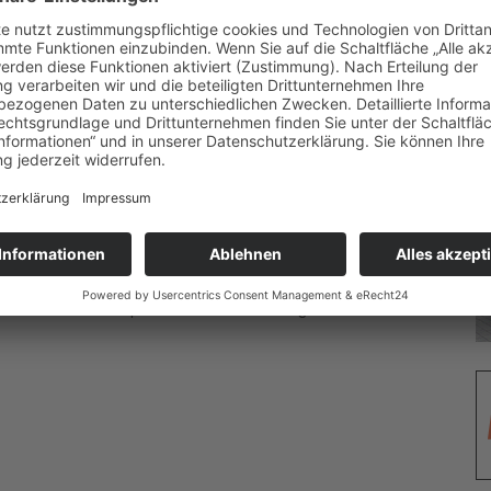
r Schule und den Eltern ist dies aber erst jetzt mitgeteilt
ndhilfeausschuss noch die Ratsversammlung oder der
informiert worden. Erst jetzt, beiläufig in einer
sschuss am 2. Oktober, wird recht versteckt die Zahl „-20“
iziert.
tionen zu prüfen, um die Kinderbetreuung im Stadtteil in der
 morgen einen Dringlichkeitsantrag im Jugendhilfeausschuss,
Referent Henrik Welp in der Pressemitteilung der CDU-