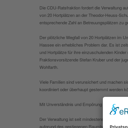
Die CDU-Ratsfraktion fordert die Verwaltung auf
von 20 Hortplätzen an der Theodor-Heuss-Schu
entsprechende Zahl an Betreuungsplätzen zu g
Der plötzliche Wegfall von 20 Hortplätzen im Um
Hassee ein erhebliches Problem dar. Es ist zeitn
und Hortplätze für ihre einzuschulenden Kinder
Fraktionsvorsitzende Stefan Kruber und der jug
Wohlfarth.
Viele Familien sind verunsichert und machen sic
koordiniert oder überhaupt gestemmt werden k
Mit Unverständnis und Empörung kommentieren
Der Verwaltung ist seit mindestens einem Jahr 
aufgrund des gestiegenen Raumbedarfes der T