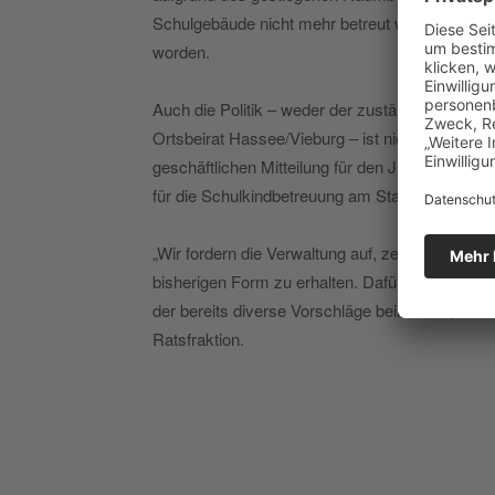
Schulgebäude nicht mehr betreut werden kann. De
worden.
Auch die Politik – weder der zuständige Juge
Ortsbeirat Hassee/Vieburg – ist nicht rechtzeitig 
geschäftlichen Mitteilung für den Jugendhilfeau
für die Schulkindbetreuung am Standort kommun
„Wir fordern die Verwaltung auf, zeitnah alle Op
bisherigen Form zu erhalten. Dafür stellen wir
der bereits diverse Vorschläge beinhaltet“, so 
Ratsfraktion.