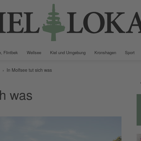
, Flintbek
Wellsee
Kiel und Umgebung
Kronshagen
Sport
Kiellokal
In Molfsee tut sich was
ch was