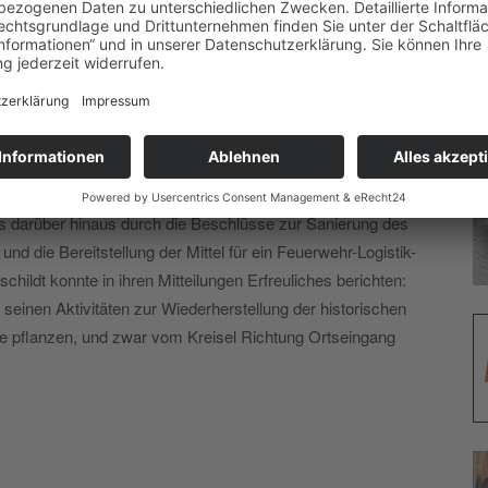
zigjährige Verrentung solcher Beiträge möglich wird.
er Bürger. Zugleich stand im Raum, ob nicht der Gemeinde
lematik erwachsen könnte. Letztlich sei es zumindest
Straßenbau ein Weniger die Folge sei. Trotz dieser
einer Enthaltung einstimmig angenommen.
es darüber hinaus durch die Beschlüsse zur Sanierung des
die Bereitstellung der Mittel für ein Feuerwehr-Logistik-
ildt konnte in ihren Mitteilungen Erfreuliches berichten:
seinen Aktivitäten zur Wiederherstellung der historischen
ee pflanzen, und zwar vom Kreisel Richtung Ortseingang