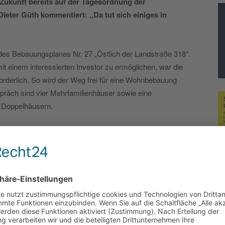
 Zukunft bereits auf der
Tagesordnung der
ieter Güth kommentiert: „Da tut sich einiges in
es Bebauungsplanes Nr. 27 „Östlich der Landstraße 318“.
t einem interessierten Investor zu ermöglichen, war die
rderlich. So wird der Weg frei für eine Wohnbebauung
räch sind vier Mehrfamilienhäuser sowie eine
d Doppelhäusern.
 Nr. 20 „Osterberg“ an. Zugunsten einer langersehnten
ändes wurde einstimmig die Planungsvoraussetzung
sonders fleißig“, übergab Güth das Wort an dessen
nzausschusses, leitete dann zu der in seinen Worten
ber. Zur Abstimmung stand die Änderung der