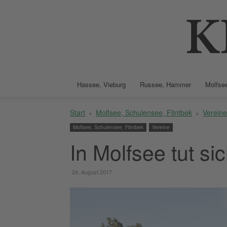
Hassee, Vieburg
Russee, Hammer
Molfsee
Start
Molfsee, Schulensee, Flintbek
Vereine
Molfsee, Schulensee, Flintbek
Vereine
In Molfsee tut si
24. August 2017