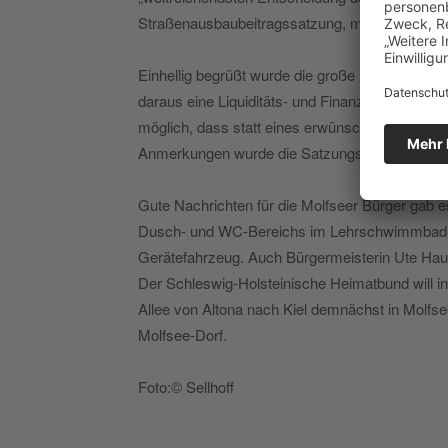
Straßenausbaubeitragssatzung, mit der die zwan
Einhellig begrüßt wurde die große Entlastung d
daraus eine Liquiditäts- und Finanzierungsprob
möglich, dass statt eines erwünschten Mehr an 
Anmerkungen wurde die Satzungsänderung bei 
Gute Nachrichten für die Molfseer Bürger gab 
Dusch- und WC-Bereichs im Lehrschwimmbad und 
Gerätefahrzeug. Auch Bürgermeisterin Ute Hausch
Der Schleswig-Holsteinische Heimatbund will in 
Allee von Altona nach Kiel demnächst in Molfs
Molfsee-Dorf.
Foto:© Sellhoff