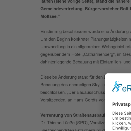
laufen (siehe vorige Seite), stand die nähere
Gemeindevertretung. Bürgervorsteher Rolf-D
Molfsee.“
Einstimmig beschlossen wurde eine Änderung d
Um den Beginn konkreter Planungstätigkeiten mi
Umwandlung in ein allgemeines Wohngebiet erfo
gegenüber dem Hotel „Catharinenberg“, im Gesp
dahinterliegende Bebauung mit Einfamilien- un
Dieselbe Änderung stand für den Bebauungsplan
Bebauung des ehemaligen Sky- und Penny-Gel
beschlossen. „Der Bauausschuss war wieder be
Vorsitzenden, an Hans Cordts von der CDU.
Verrentung von Straßenausbaubeiträgen
Dr. Thiemo Lüeße (SPD), Vorsitzender des Fina
„weitreichendsten Entscheidung des Abends“ ü