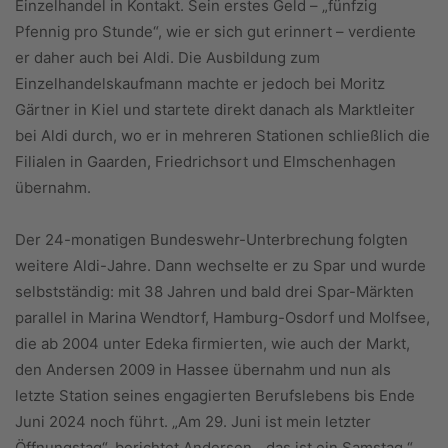
Einzelhandel in Kontakt. Sein erstes Geld – „fünfzig
Pfennig pro Stunde“, wie er sich gut erinnert – verdiente
er daher auch bei Aldi. Die Ausbildung zum
Einzelhandelskaufmann machte er jedoch bei Moritz
Gärtner in Kiel und startete direkt danach als Marktleiter
bei Aldi durch, wo er in mehreren Stationen schließlich die
Filialen in Gaarden, Friedrichsort und Elmschenhagen
übernahm.
Der 24-monatigen Bundeswehr-Unterbrechung folgten
weitere Aldi-Jahre. Dann wechselte er zu Spar und wurde
selbstständig: mit 38 Jahren und bald drei Spar-Märkten
parallel in Marina Wendtorf, Hamburg-Osdorf und Molfsee,
die ab 2004 unter Edeka firmierten, wie auch der Markt,
den Andersen 2009 in Hassee übernahm und nun als
letzte Station seines engagierten Berufslebens bis Ende
Juni 2024 noch führt. „Am 29. Juni ist mein letzter
Öffnungstag“, berichtet Andersen, „das ist ein Samstag.“