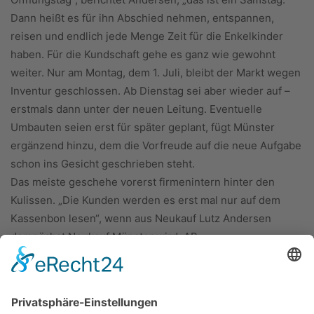
Dann heißt es für ihn Abschied nehmen, entspannen,
reisen und endlich jede Menge Zeit für die Enkelkinder
haben. Für die Kundschaft gehe es ganz wie gewohnt
weiter. Nur am Montag, dem 1. Juli, bleibt der Markt wegen
Inventur geschlossen. Ab Dienstag sei aber wieder auf –
erstmals dann unter der neuen Leitung. Eventuelle
Umbauten seien erst für später geplant, fügt Münster
ergänzend hinzu, dem die Vorfreude auf die neue Aufgabe
schon ins Gesicht geschrieben steht.
Das meiste geschehe vorerst firmenintern hinter den
Kulissen. „Die Kunden werden es erst mal nur auf dem
Kassenbon lesen“, wenn aus Neukauf Lutz Andersen
demnächst Neukauf Münster wird. AB