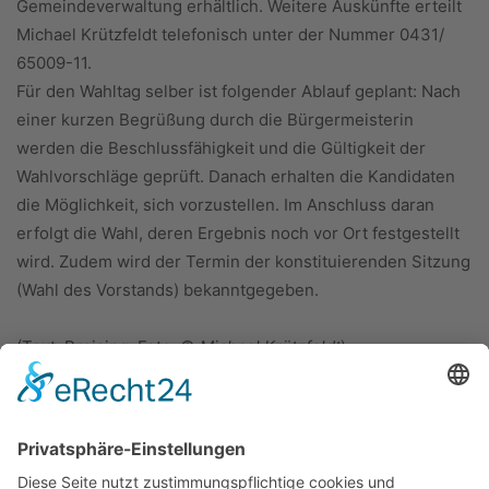
Gemeindeverwaltung erhältlich. Weitere Auskünfte erteilt
Michael Krützfeldt telefonisch unter der Nummer 0431/
65009-11.
Für den Wahltag selber ist folgender Ablauf geplant: Nach
einer kurzen Begrüßung durch die Bürgermeisterin
werden die Beschlussfähigkeit und die Gültigkeit der
Wahlvorschläge geprüft. Danach erhalten die Kandidaten
die Möglichkeit, sich vorzustellen. Im Anschluss daran
erfolgt die Wahl, deren Ergebnis noch vor Ort festgestellt
wird. Zudem wird der Termin der konstituierenden Sitzung
(Wahl des Vorstands) bekanntgegeben.
(Text: Preising; Foto: ©
Michael Krützfeldt
)