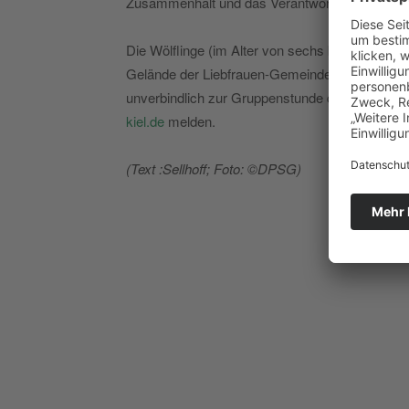
Zusammenhalt und das Verantwortungsgefühl.
Die Wölflinge (im Alter von sechs bis neun Jah
Gelände der Liebfrauen-Gemeinde. Wer Näheres
unverbindlich zur Gruppenstunde dazustoßen. Ä
kiel.de
melden.
(Text :Sellhoff; Foto: ©DPSG)