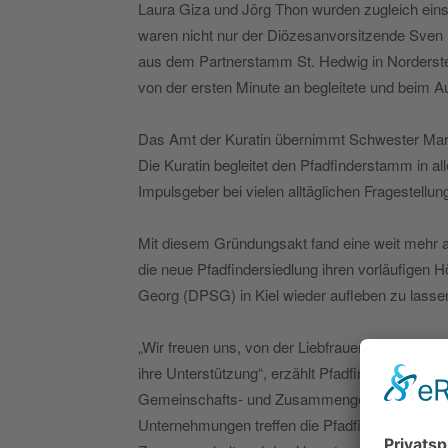
Laura Giza und Jörg Thon wurden zugleich ein
waren nicht nur der Diözesanvorsitzende Sven
aus dem Partnerstamm St. Hedwig in Nordersted
von der ersten Minute an begleitete und beim A
Das Amt der Kuratin übernimmt Schwester Ma
Die Kuratin begleitet den Pfadfinderstamm in all
Impulsgeber bei vielen alltäglichen Fragestellun
Mit diesem Gründungsakt fand eine weit mehr al
die neue Pfadfindersiedlung ihren vorläufigen H
Georg (DPSG) in Kiel wieder aufleben zu lasse
„Wir freuen uns, von der Liebfrauen-Gemeinde
ihre Unterstützung“, erzählt Pfadfinderin Alicja 
Gemeinschafts- und Zusammengehörigkeitsgefühl
Unternehmungen treffen die Pfadfinder die En