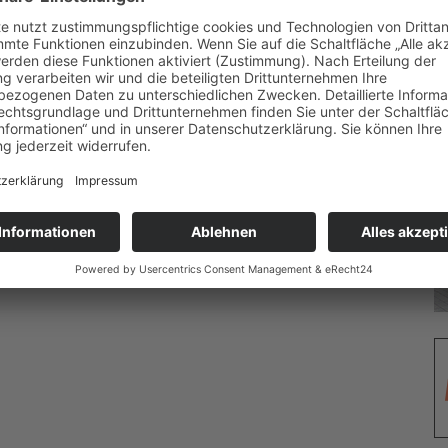
ren) treffen sich jeden Mittwoch um 16.30 Uhr auf dem
 über die Pfadfinderei erfahren möchte, kann gern
ltere Kinder mögen sich bitte vorher unter
info@dpsg-