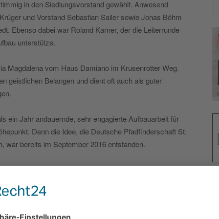
stimmig in den Siedlungsvorstand gewählt. Anwesend
 Krüger und Vorstand Sebastian Sailer sowie Jonas Böhm
t. Ebenso dabei war Roland Karner, der die Leiterrunde
ufbau unterstütze.
ria Magdalena vom Haus Damiano im Krusenrotter Weg.
en geistlichen Belangen und dient oft auch als guter
gen.
s ein Jahr andauernde, sehr engagierte Aufbauarbeit für
öhepunkt. Denn die Idee, die Deutsche Pfadfinderschaft St.
n, war bereits im September 2016 entstanden.
 so herzlich aufgenommen worden zu sein und danken für
Rogall. „Wir hoffen, mit unserer Arbeit vielen Kindern ein
 bieten zu können.“ Bei ihren Aktivitäten und
tscheidungen gemeinsam und stärken auf diese Weise den