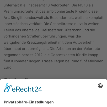
unterhält Kiel insgesamt 13 Velorouten. Die Nr. 10 als
Premiumradroute ist das ambitionierteste Projekt dieser
Art. Sie gilt bundesweit als Besonderheit, weil sie komplett
innerstädtisch verläuft. Die Schnelltrasse nutzt in weiten
Teilen das ehemalige Gleisbett der Güterbahn und die
vorhandenen Straßenüberführungen, was die
weitgehende Kreuzungsfreiheit mit dem Autoverkehr
überhaupt erst ermöglicht. Die Arbeiten an der Veloroute
begannen bereits 2012, die Gesamtkosten für die knapp
fünf Kilometer langen Trasse liegen bei rund fünf Millionen
Euro.
(Foto: Sellhoff)