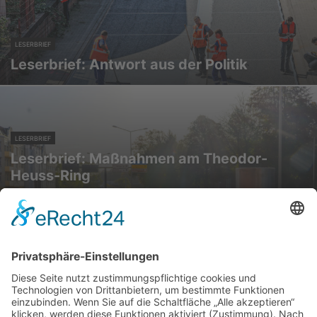
LESERBRIEF
Leserbrief: Antwort aus der Politik
LESERBRIEF
Leserbrief: Maßnahmen am Theodor-
Heuss-Ring