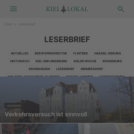
Start
Leserbrief
LESERBRIEF
AKTUELLES
BERUFSPERSPEKTIVE
FLINTBEK
HASSEE, VIEBURG
HISTORISCH
KIEL UND UMGEBUNG
KIELER WOCHE
KRONSBURG
KRONSHAGEN
LESERBRIEF
MEIMERSDORF
MOLFSEE, SCHULENSEE, FLINTBEK
RUSSEE, HAMMER
SONDERTHEMEN
SPORT
STELLENMARKT
UMWELTSCHUTZ
VERLOSUNG
WELLSEE
LESERBRIEF
Verkehrsversuch ist sinnvoll