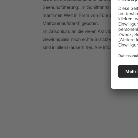
Seehundfütterung. Im Schifffahrtsmuseum Fisch
maritimen Welt in Form von Führungen, Mitm
Matrosenaufstand“ geboten.
Im Anschluss an die vielen Aktivitäten und E
Gewinnspiels noch echte Schätze erbeuten. Der
sind in allen Häusern frei. Alle Informationen un