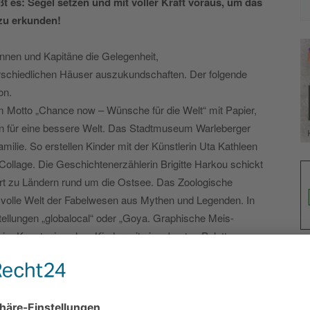
t es: Segel setzen und mit voller Kraft voraus, um das
zu erkunden!
nnen und Kapitäne die Gelegenheit,
erschiedlichen Häuser auszukundschaften. Der folgende
on.
dem Motto „Chance now – Wünsche für die Welt“ mit Papier,
en für eine bessere Welt. Das Stadtmuseum Warleberger
milie. So erstellen Kinder mit der Künstlerin Uta Kathleen
-Collage. Die Geschichtenerzählerin Brigitte Harkou schickt
rt zu Ländern rund um die Ostsee. Das Zoologische
svolle Welt der Fabelwesen aus Mythen und Legenden. In
tellungen „globalocal“ oder „Goya. Graphische Meis-
eim Kunstquiz gehen Kinder mit einer bunten Palette
 Museum.
 Feinschmecker viel über die Ess- und Trinkgewohnheiten
s ein Erlebnis für alle Sinne. Feucht-fröhlicher Spaß
Aquarium Geomar bei einer kommentierten