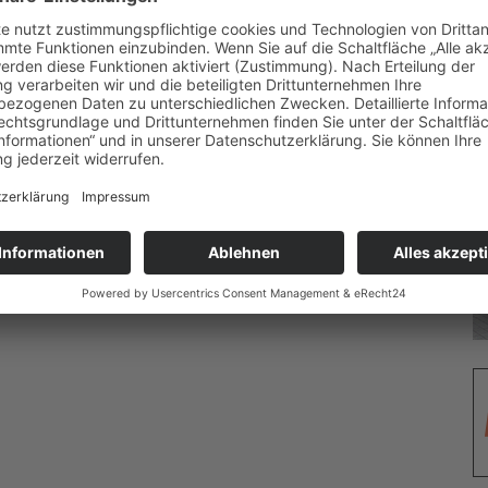
halle wird allen Gästen die gesamte Bandbreite der
achprogramm oder Walking-Act zum Thema „100 Jahre
reignisse lassen sich im Rahmen des „museen am meer“-
 Eintritt und die Teilnahme an den Führungen und Aktionen
ter
www.museen-am-meer.de
.