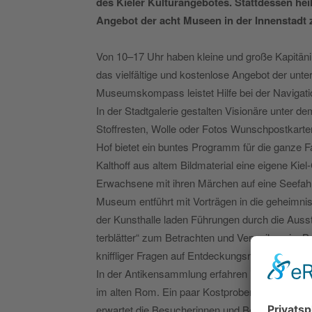
des Kieler Kulturangebotes. Stattdessen heiß
Angebot der acht Museen in der Innenstadt 
Von 10–17 Uhr haben kleine und große Kapitäni
das vielfältige und kostenlose Angebot der unt
Museumskompass leistet Hilfe bei der Navigati
In der Stadtgalerie gestalten Visionäre unter 
Stoffresten, Wolle oder Fotos Wunschpostkart
Hof bietet ein buntes Programm für die ganze Fa
Kalthoff aus altem Bildmaterial eine eigene Kiel
Erwachsene mit ihren Märchen auf eine Seefah
Museum entführt mit Vorträgen in die geheimni
der Kunsthalle laden Führungen durch die Auss
terblätter“ zum Betrachten und Verweilen ein. B
kniffliger Fragen auf Entdeckungsreise durchs
In der Antikensammlung erfahren interessierte
im alten Rom. Ein paar Kostproben machen darau
erwartet die Besucherinnen und Besucher im 