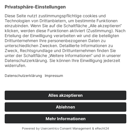
ÜBER UNS
KIEL LOKAL
Carsten Frahm Verlag, Inhaber Carsten Frahm
Alte Eichen 1
24113 Kiel
Telefon: 0431/ 26 09 32 40
Kontaktieren Sie uns:
redaktion@kiellokal.de
Kontakt
Impressum
Datenschutz
Realisierung: brünger.media