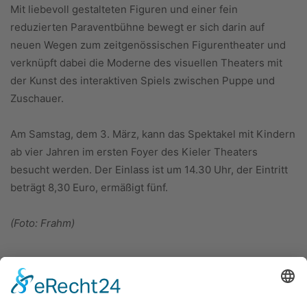
Mit liebevoll gestalteten Figuren und einer fein
reduzierten Paraventbühne bewegt er sich darin auf
neuen Wegen zum zeitgenössischen Figurentheater und
verknüpft dabei die Moderne des visuellen Theaters mit
der Kunst des interaktiven Spiels zwischen Puppe und
Zuschauer.
Am Samstag, dem 3. März, kann das Spektakel mit Kindern
ab vier Jahren im ersten Foyer des Kieler Theaters
besucht werden. Der Einlass ist um 14.30 Uhr, der Eintritt
beträgt 8,30 Euro, ermäßigt fünf.
(Foto: Frahm)