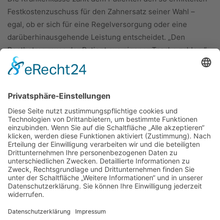
Festkostenzuschuss für den Zahnersatz seiner Wahl –
egal, ob er sich für eine Regelversorgung oder eine
darüberhinausgehende Leistung entscheidet. „Den
Restbetrag muss der Patient aus eigener Tasche zahlen.“
ÜBER UNS
KIEL LOKAL
Carsten Frahm Verlag, Inhaber Carsten Frahm
Alte Eichen 1
24113 Kiel