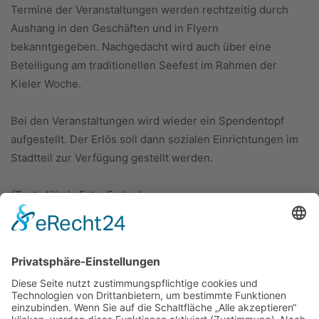
Termine der Veranstaltungen werden rechtzeitig durch
Aushang in den Geschäften und in Flyern
bekanntgegeben. Nachgedacht wird auch über eine
Beteiligung am traditionellen Seefest im Rahmen der
Kieler Woche.
Bei den Veranstaltungen wird wieder ein Spendentopf
aufgestellt. Der Erlös soll dann sozialen Einrichtungen im
Stadtteil zur Verfügung gestellt werden.
(Text: Jöhnk; Foto: Frahm)