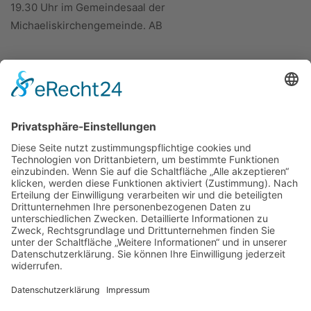
19.30 Uhr im Gemeindesaal der
Michaeliskirchengemeinde. AB
ÜBER UNS
KIEL LOKAL
Carsten Frahm Verlag, Inhaber Carsten Frahm
Alte Eichen 1
24113 Kiel
Telefon: 0431/ 26 09 32 40