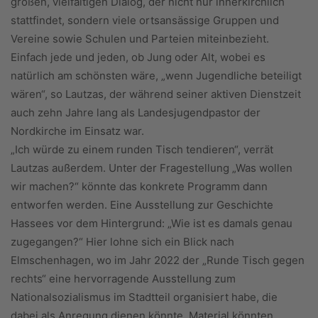
großen, vielfältigen Dialog, der nicht nur innerkirchlich
stattfindet, sondern viele ortsansässige Gruppen und
Vereine sowie Schulen und Parteien miteinbezieht.
Einfach jede und jeden, ob Jung oder Alt, wobei es
natürlich am schönsten wäre, „wenn Jugendliche beteiligt
wären“, so Lautzas, der während seiner aktiven Dienstzeit
auch zehn Jahre lang als Landesjugendpas­tor der
Nordkirche im Einsatz war.
„Ich würde zu einem runden Tisch tendieren“, verrät
Lautzas außerdem. Unter der Fragestellung „Was wollen
wir machen?“ könnte das konkrete Programm dann
entworfen werden. Eine Ausstellung zur Geschichte
Hassees vor dem Hintergrund: „Wie ist es damals genau
zugegangen?“ Hier lohne sich ein Blick nach
Elmschenhagen, wo im Jahr 2022 der „Runde Tisch gegen
rechts“ eine hervorragende Ausstellung zum
Nationalsozialismus im Stadtteil organisiert habe, die
dabei als Anregung dienen könnte. Material könnten