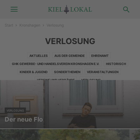
Start
Kronshagen
Verlosung
VERLOSUNG
AKTUELLES
AUS DER GEMEINDE
EHRENAMT
GHK GEWERBE- UND HANDELSVEREIN KRONSHAGEN E.V.
HISTORISCH
KINDER & JUGEND
SONDERTHEMEN
VERANSTALTUNGEN
VEREINE UND VERBÄNDE
VERLOSUNG
VERLOSUNG
Der neue Flo