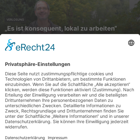
VERLOSUNG
„Es ist konsequent, lokal zu arbeiten“
ÜBER UNS
KIEL LOKAL
Carsten Frahm Verlag, Inhaber Carsten Frahm
Alte Eichen 1
24113 Kiel