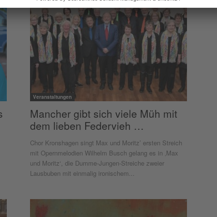
Veranstaltungen
s
Mancher gibt sich viele Müh mit
dem lieben Federvieh …
Chor Kronshagen singt Max und Moritz’ ersten Streich
mit Opernmelodien Wilhelm Busch gelang es in ‚Max
und Moritz‘, die Dumme-Jungen-Streiche zweier
Lausbuben mit einmalig ironischem...