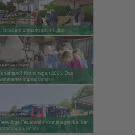
ERANSTALTUNGEN
6. Straßenflohmarkt am 14. Juni
ERANSTALTUNGEN
Ferienspaß Kronshagen 2026: Das
Sommerferienprogramm
ERANSTALTUNGEN
Freiwillige Feuerwehr Kronshagen bei der
Kronshagen-Schau