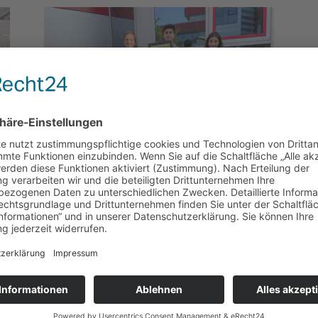
Veranstaltungen
Kunstausstellung im Rathaus
Gymnasium Kronshagen zeigt prämierte Arbeiten des
70. Europäischen Kunstwettbewerbs Seit Jahren
nehmen die Schüler und Schülerinnen des GymKro –
gefördert durch ihre Kunstlehrkräfte – überaus...