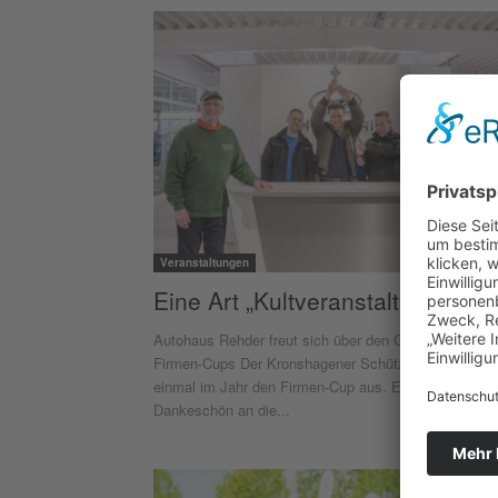
Veranstaltungen
Eine Art „Kult­veranstaltung“
Autohaus Rehder freut sich über den Gewinn des
Firmen-Cups Der Kronshagener Schützenverein trägt
einmal im Jahr den Firmen-Cup aus. Es ist ein
Dankeschön an die...