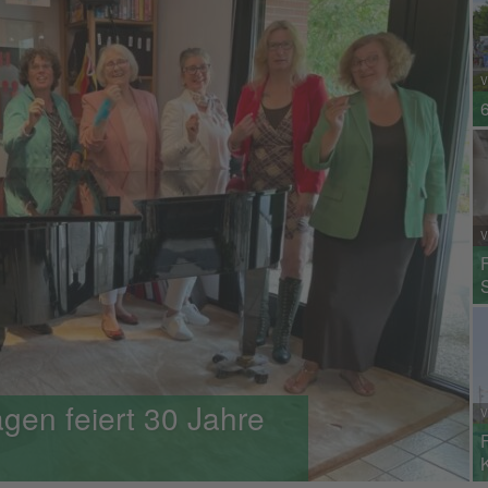
V
V
gen feiert 30 Jahre
V