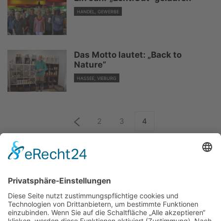
HANDEL, GEWERBE
Das Motto lautet: „Back to
Nature“
HASSEE, VIEBURG
2
3
4