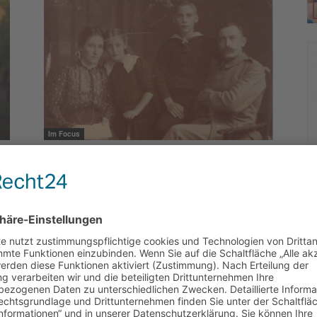
Im Focus
30 Jahre im Dornröschenschlaf
Die Hassee-Chronistin Gisela Brendel feiert am 6. Juli
ihren 80. Geburtstag. Bester Zeitpunkt, um sie und ihr
engagiertes Wirken zu würdigen. Dazu lassen wir...