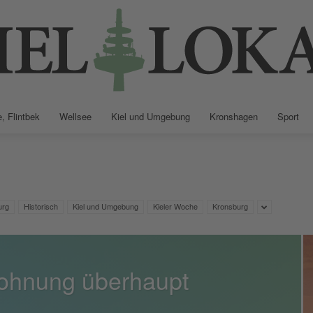
, Flintbek
Wellsee
Kiel und Umgebung
Kronshagen
Sport
Kiellokal
urg
Historisch
Kiel und Umgebung
Kieler Woche
Kronsburg
Wohnung überhaupt