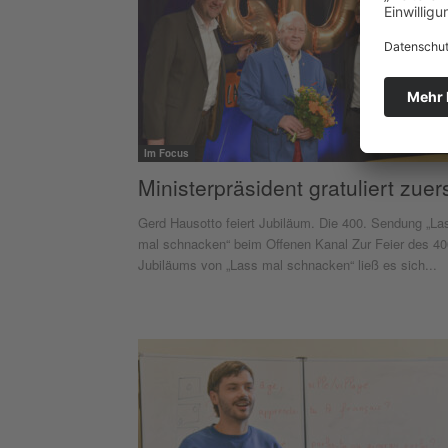
Im Focus
Ministerpräsident gratuliert zuer
Gerd Hausotto feiert Jubiläum. Die 400. Sendung „La
mal schnacken“ beim Offenen Kanal Zur Feier des 40
Jubiläums von „Lass mal schnacken“ ließ es sich...