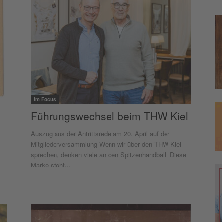
Im Focus
Führungswechsel beim THW Kiel
Auszug aus der Antrittsrede am 20. April auf der
Mitgliederversammlung Wenn wir über den THW Kiel
sprechen, denken viele an den Spitzenhandball. Diese
Marke steht...