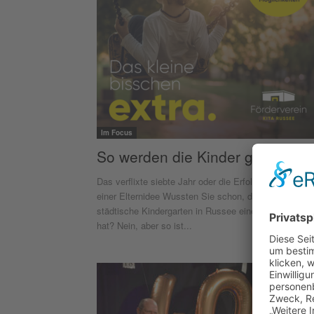
Im Focus
So werden die Kinder gefördert
Das verflixte siebte Jahr oder die Erfolgsgeschichte
einer Elternidee Wussten Sie schon, dass der
städtische Kindergarten in Russee einen Förderverein
hat? Nein, aber so ist...