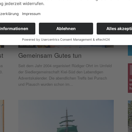
Im Focus
st
Gemeinsam Gutes tun
ss
Seit dem Jahr 2004 organisiert Rüdiger Ohrt im Umfeld
0.
der Siedlergemeinschaft Kiel-Süd den Lebendigen
Adventskalender. Die abendlichen Treffs bei Punsch
und Plausch wurden schon im...