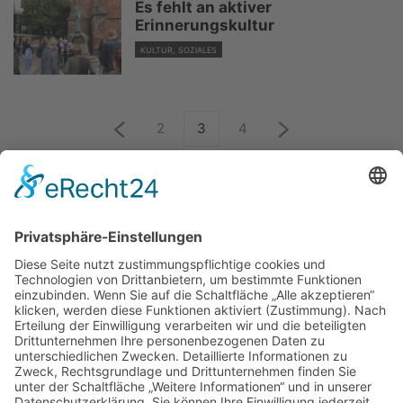
Es fehlt an aktiver
Erinnerungskultur
KULTUR, SOZIALES
2
3
4
ÜBER UNS
KIEL LOKAL