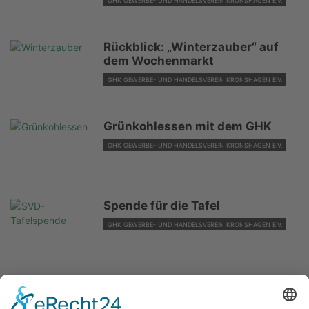
GHK GEWERBE- UND HANDELSVEREIN KRONSHAGEN E.V.
Rückblick: „Winterzauber“ auf
dem Wochenmarkt
GHK GEWERBE- UND HANDELSVEREIN KRONSHAGEN E.V.
Grünkohlessen mit dem GHK
GHK GEWERBE- UND HANDELSVEREIN KRONSHAGEN E.V.
Spende für die Tafel
GHK GEWERBE- UND HANDELSVEREIN KRONSHAGEN E.V.
Einen Herzenswunsch erfüllt
GHK GEWERBE- UND HANDELSVEREIN KRONSHAGEN E.V.