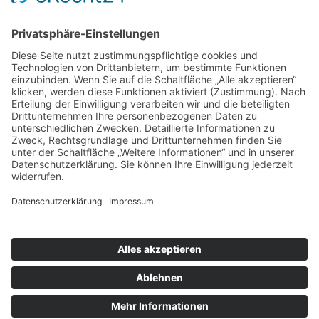
ÜBER UNS
KIEL LOKAL
Carsten Frahm Verlag, Inhaber Carsten Frahm
Alte Eichen 1
24113 Kiel
Telefon: 0431/ 26 09 32 40
Kontaktieren Sie uns:
redaktion@kiellokal.de
Kontakt
Impressum
Datenschutz