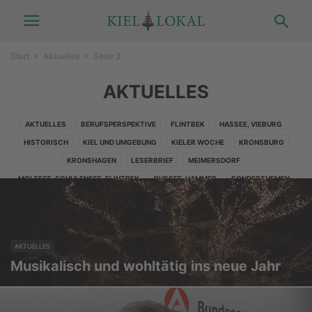
Start
Aktuelles
Seite 3
AKTUELLES
AKTUELLES
BERUFSPERSPEKTIVE
FLINTBEK
HASSEE, VIEBURG
HISTORISCH
KIEL UND UMGEBUNG
KIELER WOCHE
KRONSBURG
KRONSHAGEN
LESERBRIEF
MEIMERSDORF
MOLFSEE, SCHULENSEE, FLINTBEK
RUSSEE, HAMMER
SONDERTHEMEN
SPORT
STELLENMARKT
UMWELTSCHUTZ
VERLOSUNG
WELLSEE
AKTUELLES
Musikalisch und wohltätig ins neue Jahr