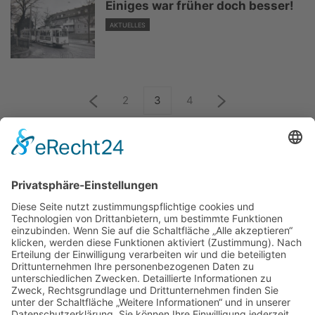
Einiges war früher doch besser!
AKTUELLES
2
3
4
ÜBER UNS
KIEL LOKAL