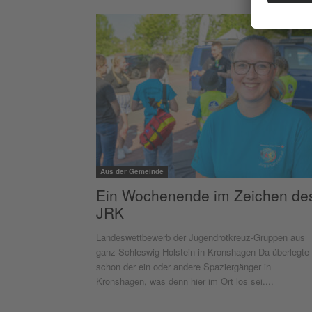
Aus der Gemeinde
Ein Wochenende im Zeichen de
JRK
Landeswettbewerb der Jugendrotkreuz-Gruppen aus
ganz Schleswig-Holstein in Kronshagen Da überlegte
schon der ein oder andere Spaziergänger in
Kronshagen, was denn hier im Ort los sei....