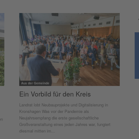
Aus der Gemeinde
Ein Vorbild für den Kreis
Landrat lobt Neubauprojekte und Digitalisierung in
Kronshagen Was vor der Pandemie als
Neujahrsempfang die erste gesellschaftliche
en
Großveranstaltung eines jeden Jahres war, fungiert
diesmal mitten im...