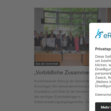
Aus der Gemeinde
„Vorbildliche Zusammenarbeit“
Konstituierende Sitzung der Gemeindevertretung von
Kronshagen Die Gemeindevertretung legt die
Grundsätze und Ziele für die Verwaltung fest und trifft
alle wichtigen Entscheidungen in
Selbstverwaltungsangelegenheiten. Zudem...