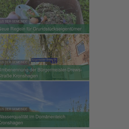
US DER GEMEINDE
Neue Regeln für Grundstückseigentümer
US DER GEMEINDE
Umbenennung der Bürgermeister-Drews-
Straße Kronshagen
US DER GEMEINDE
Wasserqualität im Domänenteich
Kronshagen