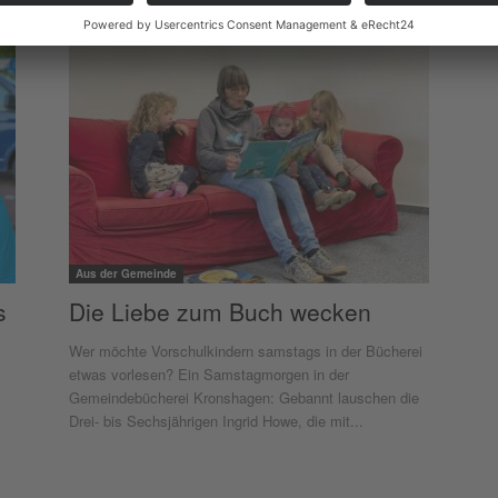
Aus der Gemeinde
s
Die Liebe zum Buch wecken
Wer möchte Vorschulkindern samstags in der Bücherei
etwas vorlesen? Ein Samstagmorgen in der
Gemeindebücherei Kronshagen: Gebannt lauschen die
Drei- bis Sechsjährigen Ingrid Howe, die mit...