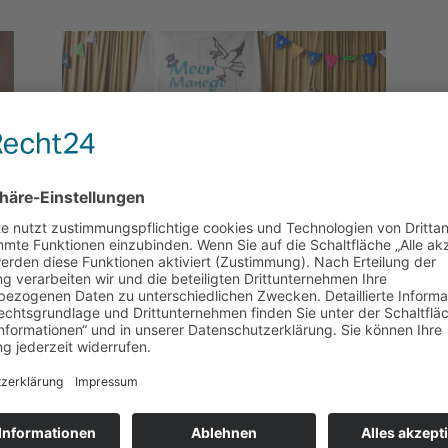
Aus der Gemeinde
Sechs Wochen spannende
Aktionen
Ferienspaß 2023 war ein bunter Sommerevent für die
Kronshagener Kids Die Sommerferien über lief der
Ferienspaß auf Hochtouren. Es wurde gebastelt,
getanzt, gezaubert und ganz...