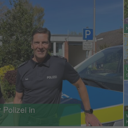
A
A
Polizei in
A